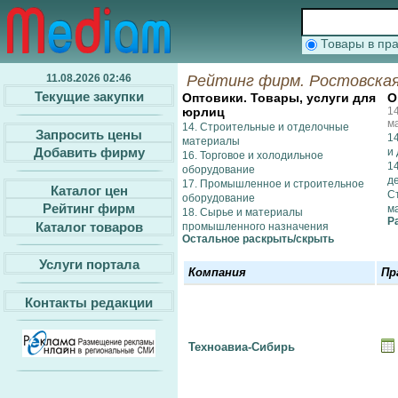
Товары в п
11.08.2026 02:46
Рейтинг фирм. Ростовская
Текущие закупки
Оптовики. Товары, услуги для
О
юрлиц
1
м
14. Строительные и отделочные
Запросить цены
14
материалы
Добавить фирму
и
16. Торговое и холодильное
1
оборудование
де
17. Промышленное и строительное
Каталог цен
С
оборудование
Рейтинг фирм
м
18. Сырье и материалы
Р
Каталог товаров
промышленного назначения
Остальное раcкрыть/скрыть
Услуги портала
Компания
Пр
Контакты редакции
Техноавиа-Сибирь