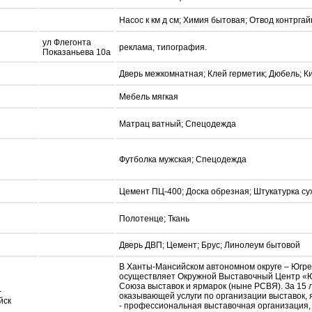
Насос к км д см; Химия бытовая; Отвод контргай
ул Флегонта
реклама, типография.
Показаньева 10а
Дверь межкомнатная; Клей герметик; Дюбель; Ки
Мебель мягкая
Матрац ватный; Спецодежда
Футболка мужская; Спецодежда
Цемент ПЦ-400; Доска обрезная; Штукатурка су
Полотенце; Ткань
Дверь ДВП; Цемент; Брус; Линолеум бытовой
В Ханты-Мансийском автономном округе – Югр
осуществляет Окружной Выставочный Центр «Ю
Союза выставок и ярмарок (ныне РСВЯ). За 15
-
оказывающей услуги по организации выставок, 
йск
- профессиональная выставочная организация,