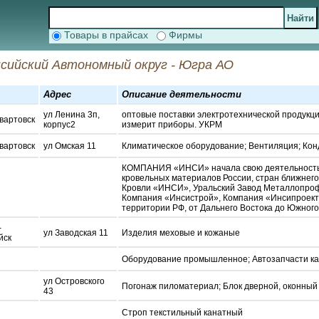
Товары в прайсах
Фирмы
сийский Автономный округ - Югра АО
Адрес
Описание деятельности
ул Ленина 3п,
оптовые поставки электротехнической продукци
вартовск
корпус2
измерит приборы. УКРМ
вартовск
ул Омская 11
Климатическое оборудование; Вентиляция; Ко
КОМПАНИЯ «ИНСИ» начала свою деятельность в
кровельных материалов России, стран ближнего 
Кровли «ИНСИ», Уральский Завод Металлопроф
Компания «Инсистрой», Компания «Инсипроект»
территории РФ, от Дальнего Востока до Южного
-
ул Заводская 11
Изделия меховые и кожаные
йск
Оборудование промышленное; Автозапчасти к
ул Островского
Погонаж пиломатериал; Блок дверной, оконный
43
Строп текстильный канатный