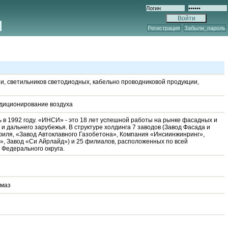
Регистрация
Забыли_пароль
и, светильников светодиодных, кабельно проводниковой продукции,
ндиционирование воздуха
 1992 году. «ИНСИ» - это 18 лет успешной работы на рынке фасадных и
и дальнего зарубежья. В структуре холдинга 7 заводов (Завод Фасада и
иля, «Завод Автоклавного Газобетона», Компания «Инсиинжинринг»,
, Завод «Си Айрлайд») и 25 филиалов, расположенных по всей
 Федерального округа.
амаз