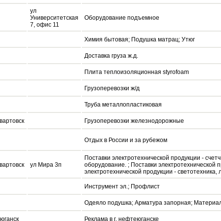
ул
Университетская
Оборудование подъемное
7, офис 11
Химия бытовая; Подушка матрац; Утюг
Доставка груза ж.д.
Плита теплоизоляционная styrofoam
Грузоперевозки ж/д
Труба металлопластиковая
вартовск
Грузоперевозки железнодорожные
Отдых в России и за рубежом
Поставки электротехнической продукции - счет
вартовск
ул Мира 3п
оборудование. ; Поставки электротехнической п
электротехнической продукции - светотехника, 
Инструмент эл.; Профлист
Одеяло подушка; Арматура запорная; Материа
юганск
Реклама в г. нефтеюганске