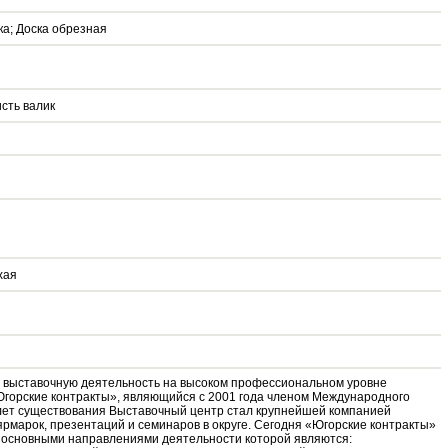
ка; Доска обрезная
сть валик
хая
е выставочную деятельность на высоком профессиональном уровне
горские контракты», являющийся с 2001 года членом Международного
 лет существования Выставочный центр стал крупнейшей компанией
ярмарок, презентаций и семинаров в округе. Сегодня «Югорские контракты»
 основными направлениями деятельности которой являются: