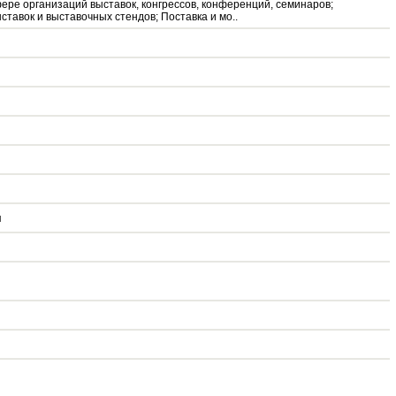
ере организаций выставок, конгрессов, конференций, семинаров;
тавок и выставочных стендов; Поставка и мо..
я