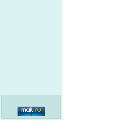
категория: 16+
© MediaMaster, 2026
О портале
Реклама
Наши кнопки
Вакансии