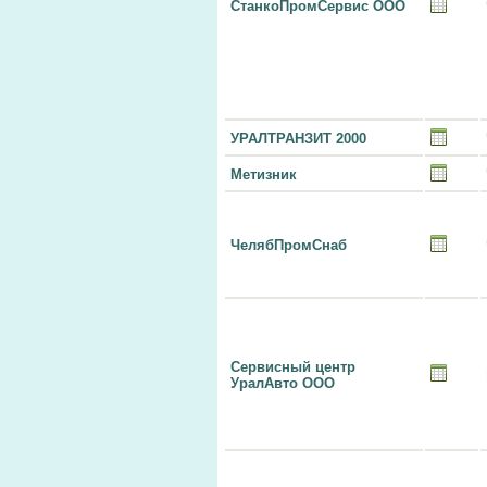
СтанкоПромСервис ООО
УРАЛТРАНЗИТ 2000
Метизник
ЧелябПромСнаб
Сервисный центр
УралАвто ООО