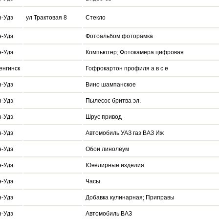
н-Удэ
ул Трактовая 8
Стекло
н-Удэ
Фотоальбом фоторамка
н-Удэ
Компьютер; Фотокамера цифровая
енгинск
Гофрокартон профиля а в с е
н-Удэ
Вино шампанское
н-Удэ
Пылесос бритва эл.
н-Удэ
Шрус привод
н-Удэ
Автомобиль УАЗ газ ВАЗ Иж
н-Удэ
Обои линолеум
н-Удэ
Ювелирные изделия
н-Удэ
Часы
н-Удэ
Добавка кулинарная; Приправы
н-Удэ
Автомобиль ВАЗ