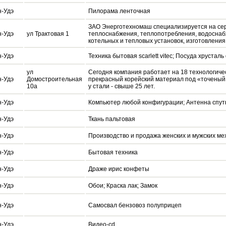
н-Удэ
Пилорама ленточная
ЗАО Энерготехномаш специализируется на сер
н-Удэ
ул Трактовая 1
теплоснабжения, теплопотребления, водоснабж
котельных и тепловых установок, изготовлени
н-Удэ
Техника бытовая scarlett vitec; Посуда хруста
ул
Сегодня компания работает на 18 технологичес
н-Удэ
Домостроительная
прекрасный корейский материал под «точеный б
10а
у стали - свыше 25 лет.
н-Удэ
Компьютер любой конфигурации; Антенна спут
н-Удэ
Ткань пальтовая
н-Удэ
Производство и продажа женских и мужских мех
н-Удэ
Бытовая техника
н-Удэ
Драже ирис конфеты
н-Удэ
Обои; Краска лак; Замок
н-Удэ
Самосвал бензовоз полуприцеп
н-Удэ
Видео-cd