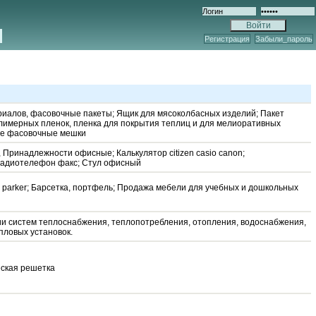
Регистрация
Забыли_пароль
риалов, фасовочные пакеты; Ящик для мясоколбасных изделий; Пакет
олимерных пленок, пленка для покрытия теплиц и для мелиоративных
ые фасовочные мешки
, Принадлежности офисные; Калькулятор citizen casio canon;
радиотелефон факс; Стул офисный
а parker; Барсетка, портфель; Продажа мебели для учебных и дошкольных
и систем теплоснабжения, теплопотребления, отопления, водоснабжения,
пловых установок.
еская решетка