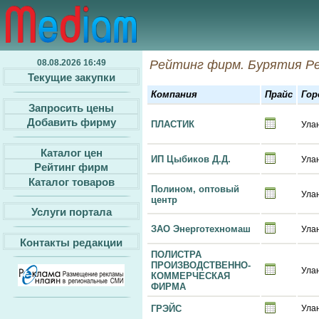
08.08.2026 16:49
Рейтинг фирм. Бурятия Р
Текущие закупки
Компания
Прайс
Гор
Запросить цены
Добавить фирму
ПЛАСТИК
Ула
Каталог цен
ИП Цыбиков Д.Д.
Ула
Рейтинг фирм
Каталог товаров
Полином, оптовый
Ула
центр
Услуги портала
ЗАО Энерготехномаш
Ула
Контакты редакции
ПОЛИСТРА
ПРОИЗВОДСТВЕННО-
Ула
КОММЕРЧЕСКАЯ
ФИРМА
ГРЭЙС
Ула