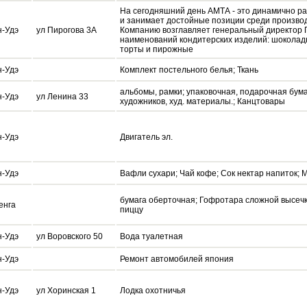
На сегодняшний день АМТА - это динамично р
и занимает достойные позиции среди производ
н-Удэ
ул Пирогова 3А
Компанию возглавляет генеральный директор 
наименований кондитерских изделий: шоколад
торты и пирожные
н-Удэ
Комплект постельного белья; Ткань
альбомы, рамки; упаковочная, подарочная бума
н-Удэ
ул Ленина 33
художников, худ. материалы.; Канцтовары
н-Удэ
Двигатель эл.
н-Удэ
Вафли сухари; Чай кофе; Сок нектар напиток;
бумага оберточная; Гофротара сложной высечк
енга
пиццу
н-Удэ
ул Воровского 50
Вода туалетная
н-Удэ
Ремонт автомобилей япония
н-Удэ
ул Хоринская 1
Лодка охотничья