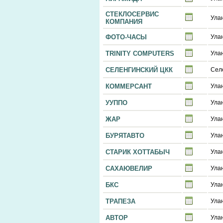
СТЕКЛОСЕРВИС
Ула
КОМПАНИЯ
ФОТО-ЧАСЫ
Ула
TRINITY COMPUTERS
Ула
СЕЛЕНГИНСКИЙ ЦКК
Сел
КОММЕРСАНТ
Ула
УУППО
Ула
ЖАР
Ула
БУРЯТАВТО
Ула
СТАРИК ХОТТАБЫЧ
Ула
САХАЮВЕЛИР
Ула
БКС
Ула
ТРАПЕЗА
Ула
АВТОР
Ула