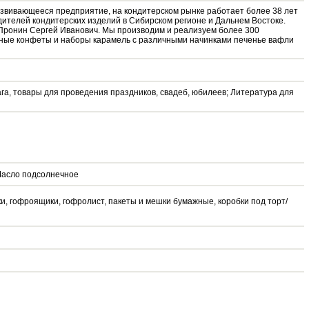
азвивающееся предприятие, на кондитерском рынке работает более 38 лет
ителей кондитерских изделий в Сибирском регионе и Дальнем Востоке.
Пронин Сергей Иванович. Мы производим и реализуем более 300
ные конфеты и наборы карамель с различными начинками печенье вафли
га, товары для проведения праздников, свадеб, юбилеев; Литература для
 Масло подсолнечное
и, гофроящики, гофролист, пакеты и мешки бумажные, коробки под торт/