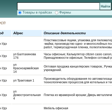
Товары в прайсах
Фирмы
есп
од
Адрес
Описание деятельности
Пластмассовые ящики, упаковка для пиломате
н-Удэ
-майка; производство одно- и многослойных п
работ, термоусадочная пленка, полиэтиленов
ул Балтахинова
Часы офисные; Калькулятор citizen casio canon
н-Удэ
17б
Принадлежности офисные; Телефон сотовый 
ул
Оптовая продажа канцелярских товаров.; Ручк
н-Удэ
Красноармейская
учреждений.
14
Производитель оборудования по автоматизаци
н-Удэ
ул Трактовая 1
технологических процессов для котельных и те
ул
н-Удэ
Домостроительная
Плитка из мраморной крошки; Дверь металлич
4
н-Удэ
Мебель офисная