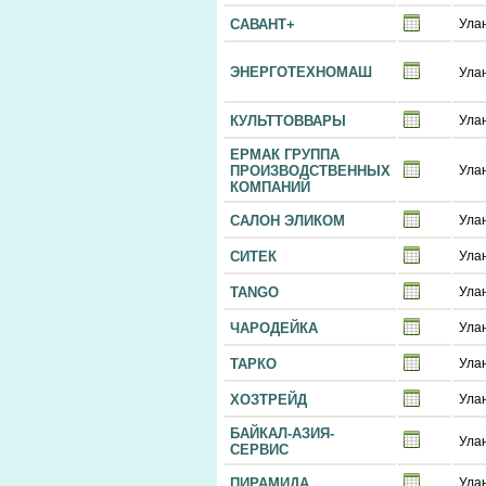
САВАНТ+
Ула
ЭНЕРГОТЕХНОМАШ
Ула
КУЛЬТТОВВАРЫ
Ула
ЕРМАК ГРУППА
ПРОИЗВОДСТВЕННЫХ
Ула
КОМПАНИЙ
САЛОН ЭЛИКОМ
Ула
СИТЕК
Ула
TANGO
Ула
ЧАРОДЕЙКА
Ула
ТАРКО
Ула
ХОЗТРЕЙД
Ула
БАЙКАЛ-АЗИЯ-
Ула
СЕРВИС
ПИРАМИДА
Ула