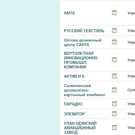
АМТА
Ула
РУССКИЙ ТЕКСТИЛЬ
Ула
Оптово-розничный
Ула
центр САНТА
ВЕРТОЛЕТНАЯ
ИННОВАЦИОННО-
Ула
ПРОМЫШЛ.
КОМПАНИЯ
АКТИВ И К
Ула
Селенгинский
целлюлозно-
Сел
картонный комбинат
ПАРАДИЗ
Ула
ЭЛЕВАТОР
Ула
УЛАН-УДЭНСКИЙ
АВИАЦИОННЫЙ
Ула
ЗАВОД