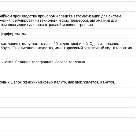
ийном производстве приборов и средств автоматизации для систем
ения, регулировании технологических процессов, автоматики для
я комплектующих для всех отраслей машиностроения.
ль фарфор эмаль
ких линиях, выпускает свыше 20 видов профилей. Одна из новинок -
рус». Он отменного качества, имеет красивый эстетичный вид, а гарантия
никовая; Станция телефонная; Завеса тепловая
овых шапок, женских меховых пальто, накидок, жилетов, жакетов.