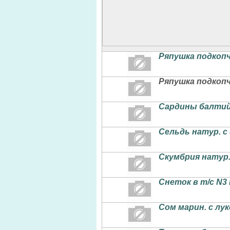
Ряпушка подкопч
Ряпушка подкопч
Сардины балтийс
Сельдь натур. с 
Скумбрия натур.
Снеток в т/с N3
Сом марин. с лу