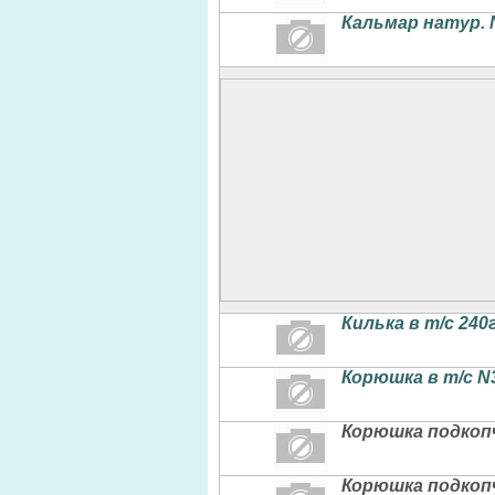
Кальмар натур. 
Килька в т/с 240
Корюшка в т/с N
Корюшка подкопч
Корюшка подкопч