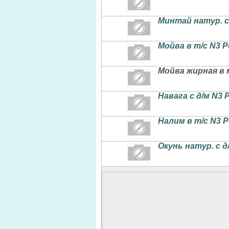
Минтай натур. с
Мойва в т/с N3 
Мойва жирная в 
Навага с д/м N3 
Налим в т/с N3 
Окунь натур. с д