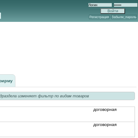
Регистрация
Забыли_пароль
фирму
драздела изменяет фильтр по видам товаров
договорная
договорная