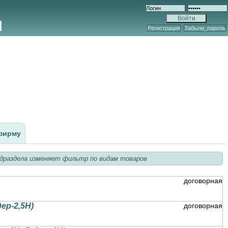
Регистрация
Забыли_пароль
фирму
драздела изменяет фильтр по видам товаров
договорная
ер-2,5Н)
договорная