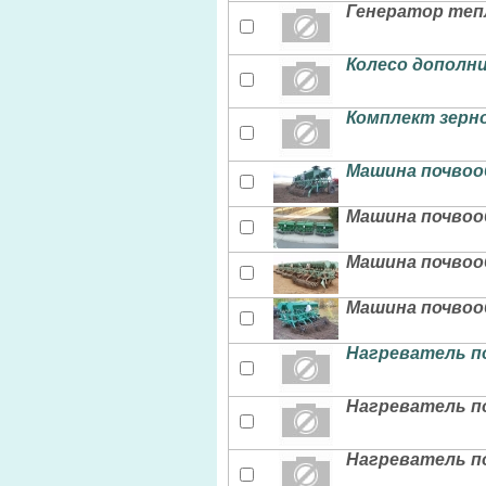
Генератор тепл
Колесо дополни
Комплект зерн
Машина почвооб
Машина почвооб
Машина почвооб
Машина почвоо
Нагреватель по
Нагреватель по
Нагреватель по