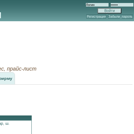
Регистрация
Забыли_пароль
с, прайс-лист
фирму
ар,
ш.