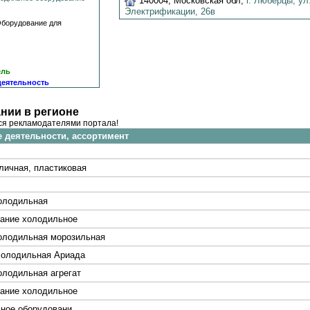
140004
,
Московская обл
,
г. Люберцы,
ул
Электрификации,
26в
борудование для
ель
деятельность
нии в регионе
ся рекламодателями портала!
 деятельности, ассортимент
личная, пластиковая
олодильная
ание холодильное
олодильная морозильная
холодильная Ариада
олодильная агрегат
ание холодильное
ное оборудовани