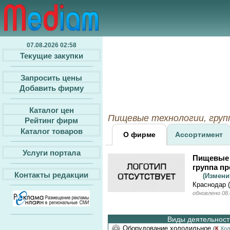
07.08.2026 02:58
Текущие закупки
Запросить цены
Добавить фирму
Каталог цен
Пищевые технологии, групп
Рейтинг фирм
Каталог товаров
О фирме
Ассортимент
Услуги портала
Пищевые 
группа п
Контакты редакции
(Измен
Краснодар 
обновлено 08.
Виды деятельности
Оборудование холодильное
(
К
Хол