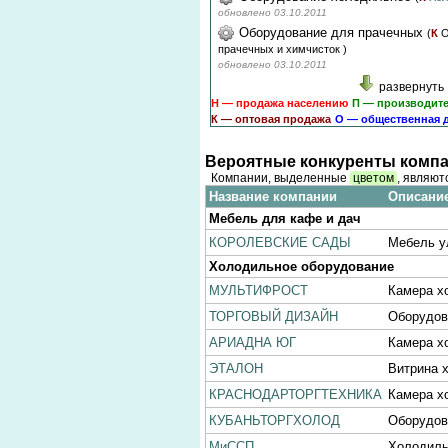
обновлено 03.10.2011
Оборудование для прачечных
(
К
О
прачечных и химчисток
)
обновлено 03.10.2011
развернуть
Н — продажа населению
П — производит
К — оптовая продажа
О — общественная 
Вероятные конкуренты компа
Компании, выделенные
цветом
, являют
Название компании
Описание
Мебель для кафе и дач
КОРОЛЕВСКИЕ САДЫ
Мебель у
Холодильное оборудование
МУЛЬТИФРОСТ
Камера х
ТОРГОВЫЙ ДИЗАЙН
Оборудов
АРИАДНА ЮГ
Камера х
ЭТАЛОН
Витрина 
КРАСНОДАРТОРГТЕХНИКА
Камера х
КУБАНЬТОРГХОЛОД
Оборудов
МиССП
Холодиль