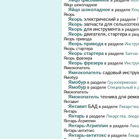
Яйцо фасованное
в разделе
Мол
Яйцо шоколадное
Яйцо шоколадное
в разделе
Кон
Якорь
Якорь
электрический
в разделе
П
Якорь
запчасти для сельхозтех
Якорь
для инструмента
в разде
Якорь
двигателя, стартера
в ра
Якорь привода
Якорь привода
в разделе
Инстру
Якорь стартера
Якорь стартера
в разделе
Запчас
Якорь фрезера
Якорь фрезера
в разделе
Инстру
Ямкокопатель
Ямкокопатель
садовый инстру
Ямобур
Ямобур
в разделе
Грузоперевозки.
Ямобур
в разделе
Специальный и д
Ямокопатель
Ямокопатель
техника для ремо
Янтавит
Янтавит
БАД
в разделе
Лекарства
Янтарь
Янтарь
в разделе
Лекарства, биод
Янтарь-Агриппин
Янтарь-Агриппин
в разделе
Лека
Янтарь-антитокс
Янтарь-антитокс
в разделе
Лекар