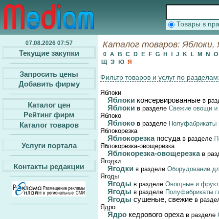
Товары в п
07.08.2026 07:57
Каталог товаров: Яблоки, Я
Текущие закупки
0
A
B
C
D
E
F
G
H
I
J
K
L
M
N
Щ
Э
Ю
Я
Запросить цены
Фильтр товаров и услуг по разделам
Добавить фирму
Яблоки
Яблоки
консервированные
в ра
Каталог цен
Яблоки
в разделе
Свежие овощи и 
Рейтинг фирм
Яблоко
Яблоко
в разделе
Полуфабрикаты 
Каталог товаров
Яблокорезка
Яблокорезка
посуда
в разделе
П
Услуги портала
Яблокорезка-овощерезка
Яблокорезка-овощерезка
в ра
Ягодки
Контакты редакции
Ягодки
в разделе
Оборудование дл
Ягоды
Ягоды
в разделе
Овощные и фрукт
Ягоды
в разделе
Полуфабрикаты г
Ягоды
сушеные, свежие
в разде
Ядро
Ядро
кедрового ореха
в разделе