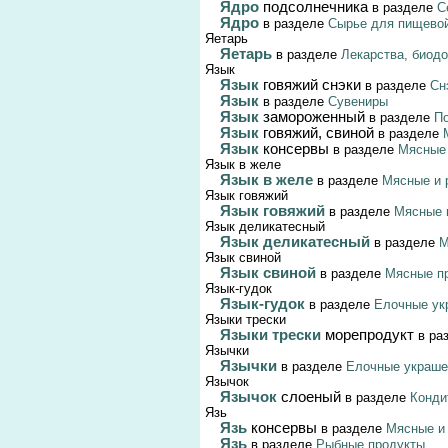
Ядро
подсолнечника
в разделе
С
Ядро
в разделе
Сырье для пищево
Яетарь
Яетарь
в разделе
Лекарства, биод
Язык
Язык
говяжий снэки
в разделе
Сн
Язык
в разделе
Сувениры
Язык
замороженный
в разделе
По
Язык
говяжий, свиной
в разделе
Язык
консервы
в разделе
Мясные 
Язык в желе
Язык в желе
в разделе
Мясные и 
Язык говяжий
Язык говяжий
в разделе
Мясные 
Язык деликатесный
Язык деликатесный
в разделе
М
Язык свиной
Язык свиной
в разделе
Мясные п
Язык-гудок
Язык-гудок
в разделе
Елочные ук
Языки трески
Языки трески
морепродукт
в ра
Язычки
Язычки
в разделе
Елочные украше
Язычок
Язычок
слоеный
в разделе
Конди
Язь
Язь
консервы
в разделе
Мясные и
Язь
в разделе
Рыбные продукты