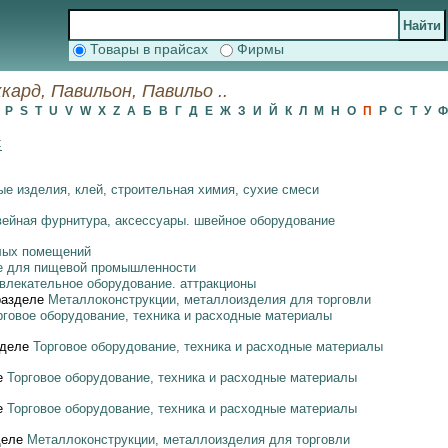
Товары в прайсах
Фирмы
ард, Павильон, Павильо ..
O
P
S
T
U
V
W
X
Z
А
Б
В
Г
Д
Е
Ж
З
И
Й
К
Л
М
Н
О
П
Р
С
Т
У
:
е изделия, клей, строительная химия, сухие смеси
вейная фурнитура, аксессуары. швейное оборудование
лых помещений
е для пищевой промышленности
звлекательное оборудование. аттракционы
разделе
Металлоконструкции, металлоизделия для торговли
рговое оборудование, техника и расходные материалы
зделе
Торговое оборудование, техника и расходные материалы
е
Торговое оборудование, техника и расходные материалы
е
Торговое оборудование, техника и расходные материалы
деле
Металлоконструкции, металлоизделия для торговли