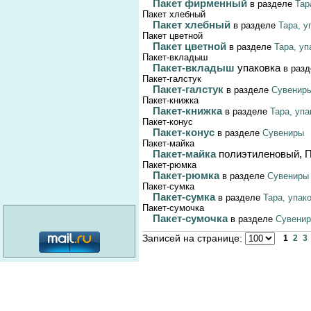
Пакет фирменный
в разделе
Тар
Пакет хлебный
Пакет хлебный
в разделе
Тара, у
Пакет цветной
Пакет цветной
в разделе
Тара, уп
Пакет-вкладыш
Пакет-вкладыш
упаковка
в раз
Пакет-галстук
Пакет-галстук
в разделе
Сувенир
Пакет-книжка
Пакет-книжка
в разделе
Тара, упа
Пакет-конус
Пакет-конус
в разделе
Сувениры
Пакет-майка
Пакет-майка
полиэтиленовый, 
Пакет-рюмка
Пакет-рюмка
в разделе
Сувениры
Пакет-сумка
Пакет-сумка
в разделе
Тара, упак
Пакет-сумочка
Пакет-сумочка
в разделе
Сувени
Записей на странице:
1
2
3
категория: 16+
© MediaMaster, 2026
О портале
Реклама
Наши кнопки
Вакансии