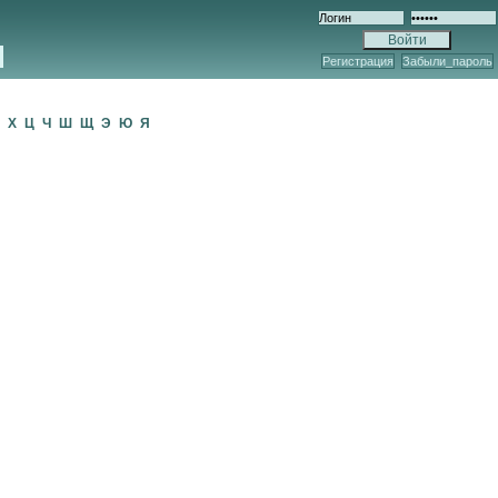
Регистрация
Забыли_пароль
Ф
Х
Ц
Ч
Ш
Щ
Э
Ю
Я