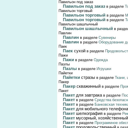
Павильон под заказ
Павильон под заказ
в разделе
Т
Павильон торговый
Павильон торговый
в разделе
М
Павильон торговый
в разделе
Т
Павильон шашлычный
Павильон шашлычный
в разд
Павлин
Павлин
в разделе
Сувениры
Павлин
в разделе
Оборудование дл
Паек
Паек
сухой
в разделе
Продовольст
Пажи
Пажи
в разделе
Одежда
Пазлы
Пазлы
в разделе
Игрушки
Пайетки
Пайетки
стразы
в разделе
Ткани,
Пакер
Пакер
скважинный
в разделе
Про
Пакет
Пакет
для завтрака
в разделе
Пос
Пакет
в разделе
Средства безопас
Пакет
в разделе
Банковская техник
Пакет
для мобильного телефон
Пакет
шелкография
в разделе
Ре
Пакет
мусорный, хозяйственный
Пакет
в разделе
Программное обес
Пакет
продовольственный
в раз