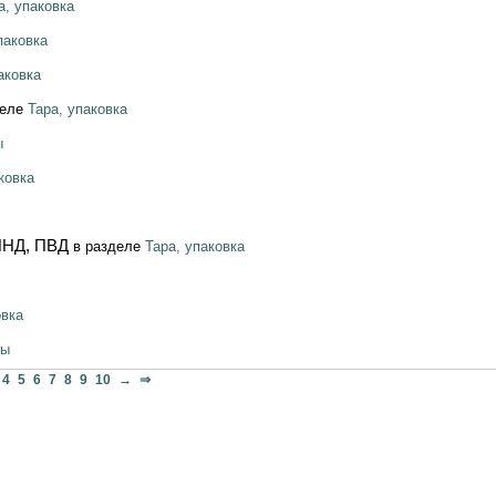
а, упаковка
паковка
аковка
деле
Тара, упаковка
ы
ковка
ПНД, ПВД
в разделе
Тара, упаковка
овка
ры
4
5
6
7
8
9
10
→
⇒