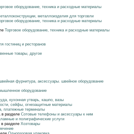
орговое оборудование, техника и расходные материалы
еталлоконструкции, металлоизделия для торговли
орговое оборудование, техника и расходные материалы
еле
Торговое оборудование, техника и расходные материалы
я гостиниц и ресторанов
венные товары, другое
 швейная фурнитура, аксессуары. швейное оборудование
мышленное оборудование
уда, кухонная утварь, кашпо, вазы
ности, сейфы, огнезащитные материалы
а, платежные терминалы
а
в разделе
Сотовые телефоны и аксессуары к ним
кламные и полиграфические услуги
в разделе
Хозтовары
печение
деле
Одноразовая упаковка