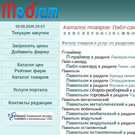
09.08.2026 20:03
Каталог товаров: Пабл-сакк
Текущие закупки
0
A
B
C
D
E
F
G
H
I
J
K
L
M
N
Фильтр товаров и услуг по разделам
Запросить цены
Добавить фирму
П-праймер
П-праймер
в разделе
Лакокрасочны
Пабл-саккард
Каталог цен
Пабл-саккард
в разделе
Ткани, ш
Рейтинг фирм
Павильон
Павильон
в разделе
Аренда нежи
Каталог товаров
Павильон
в разделе
Оборудовани
Павильон
в разделе
Игровое и ра
Услуги портала
Павильон
сборно-разборный
в 
Павильон
торговый
в разделе
То
Павильон металлический
Контакты редакции
Павильон металлический
в ра
Павильон мобильный
Павильон мобильный
в раздел
Павильон модульный
Павильон модульный
в раздел
Павильон остановочный
Павильон остановочный
в раз