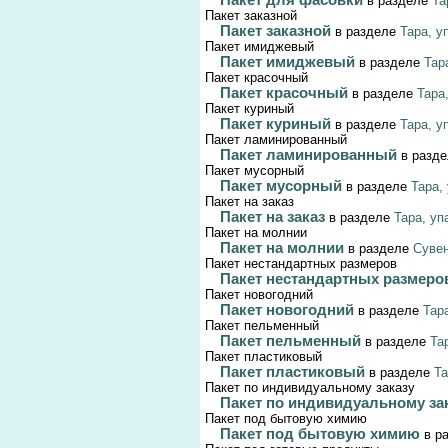
Пакет для фасовки
в разделе
Та
Пакет заказной
Пакет заказной
в разделе
Тара, у
Пакет имиджевый
Пакет имиджевый
в разделе
Тар
Пакет красочный
Пакет красочный
в разделе
Тара
Пакет куриный
Пакет куриный
в разделе
Тара, у
Пакет ламинированный
Пакет ламинированный
в разд
Пакет мусорный
Пакет мусорный
в разделе
Тара,
Пакет на заказ
Пакет на заказ
в разделе
Тара, уп
Пакет на молнии
Пакет на молнии
в разделе
Суве
Пакет нестандартных размеров
Пакет нестандартных размер
Пакет новогодний
Пакет новогодний
в разделе
Тар
Пакет пельменный
Пакет пельменный
в разделе
Та
Пакет пластиковый
Пакет пластиковый
в разделе
Та
Пакет по индивидуальному заказу
Пакет по индивидуальному за
Пакет под бытовую химию
Пакет под бытовую химию
в р