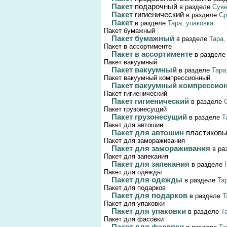
Пакет
подарочный
в разделе
Сув
Пакет
гигиенический
в разделе
Ср
Пакет
в разделе
Тара, упаковка
Пакет бумажный
Пакет бумажный
в разделе
Тара,
Пакет в ассортименте
Пакет в ассортименте
в раздел
Пакет вакуумный
Пакет вакуумный
в разделе
Тара
Пакет вакуумный компрессионный
Пакет вакуумный компресси
Пакет гигиенический
Пакет гигиенический
в разделе
Пакет грузонесущий
Пакет грузонесущий
в разделе
Т
Пакет для автошин
Пакет для автошин
пластиковы
Пакет для замораживания
Пакет для замораживания
в ра
Пакет для запекания
Пакет для запекания
в разделе
Пакет для одежды
Пакет для одежды
в разделе
Та
Пакет для подарков
Пакет для подарков
в разделе
Т
Пакет для упаковки
Пакет для упаковки
в разделе
Т
Пакет для фасовки