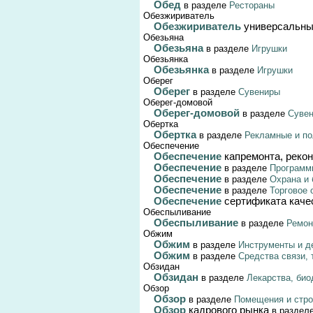
Обед
в разделе
Рестораны
Обезжириватель
Обезжириватель
универсальн
Обезьяна
Обезьяна
в разделе
Игрушки
Обезьянка
Обезьянка
в разделе
Игрушки
Оберег
Оберег
в разделе
Сувениры
Оберег-домовой
Оберег-домовой
в разделе
Суве
Обертка
Обертка
в разделе
Рекламные и по
Обеспечение
Обеспечение
капремонта, реко
Обеспечение
в разделе
Программ
Обеспечение
в разделе
Охрана и 
Обеспечение
в разделе
Торговое 
Обеспечение
сертификата каче
Обеспыливание
Обеспыливание
в разделе
Ремон
Обжим
Обжим
в разделе
Инструменты и д
Обжим
в разделе
Средства связи,
Обзидан
Обзидан
в разделе
Лекарства, био
Обзор
Обзор
в разделе
Помещения и стро
Обзор
кадрового рынка
в раздел