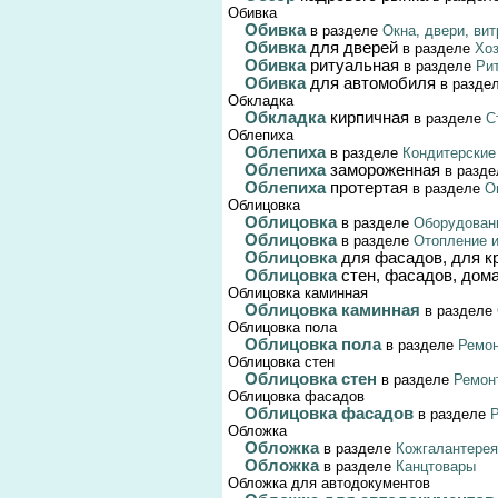
Обивка
Обивка
в разделе
Окна, двери, ви
Обивка
для дверей
в разделе
Хо
Обивка
ритуальная
в разделе
Ри
Обивка
для автомобиля
в разде
Обкладка
Обкладка
кирпичная
в разделе
С
Облепиха
Облепиха
в разделе
Кондитерские
Облепиха
замороженная
в разд
Облепиха
протертая
в разделе
О
Облицовка
Облицовка
в разделе
Оборудовани
Облицовка
в разделе
Отопление и
Облицовка
для фасадов, для к
Облицовка
стен, фасадов, дома
Облицовка каминная
Облицовка каминная
в разделе
Облицовка пола
Облицовка пола
в разделе
Ремон
Облицовка стен
Облицовка стен
в разделе
Ремон
Облицовка фасадов
Облицовка фасадов
в разделе
Р
Обложка
Обложка
в разделе
Кожгалантерея
Обложка
в разделе
Канцтовары
Обложка для автодокументов