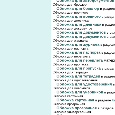
Обложка для автодокументо
Обложка для брошюр
Обложка для брошюр
в раздел
Обложка для военного
Обложка для военного
в разде
Обложка для дневника
Обложка для дневника
в разд
Обложка для документов
Обложка для документов
в ра
Обложка для документов
в ра
Обложка для журнала
Обложка для журнала
в разде
Обложка для паспорта
Обложка для паспорта
в разде
Обложка для переплета
Обложка для переплета
матер
Обложка для пропуска
Обложка для пропуска
в разде
Обложка для тетрадей
Обложка для тетрадей
в разде
Обложка для удостоверения
Обложка для удостоверения
в
Обложка для учебников
Обложка для учебников
в раз
Обложка картонная
Обложка картонная
в разделе
К
Обложка прозрачная
Обложка прозрачная
в разделе
Обложка универсальная