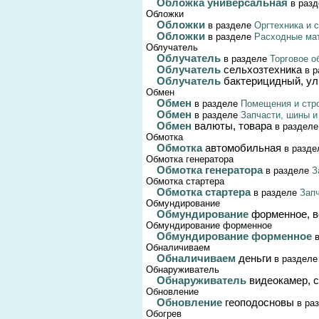
Обложка универсальная
в раз
Обложки
Обложки
в разделе
Оргтехника и 
Обложки
в разделе
Расходные мат
Облучатель
Облучатель
в разделе
Торговое о
Облучатель
сельхозтехника
в р
Облучатель
бактерицидный, у
Обмен
Обмен
в разделе
Помещения и стро
Обмен
в разделе
Запчасти, шины 
Обмен
валюты, товара
в раздел
Обмотка
Обмотка
автомобильная
в разд
Обмотка генератора
Обмотка генератора
в разделе
З
Обмотка стартера
Обмотка стартера
в разделе
Зап
Обмундирование
Обмундирование
форменное, 
Обмундирование форменное
Обмундирование форменное
Обналичиваем
Обналичиваем
деньги
в раздел
Обнаруживатель
Обнаруживатель
видеокамер, 
Обновление
Обновление
геоподосновы
в ра
Обогрев