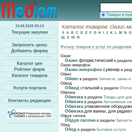
Товары в п
10.08.2026 00:14
Каталог товаров: Оазис-ми
Текущие закупки
0
A
B
C
D
E
F
G
H
I
J
K
L
M
N
Щ
Э
Ю
Я
Запросить цены
Фильтр товаров и услуг по разделам
Добавить фирму
Оазис
Оазис
флористический
в раздел
Каталог цен
Оазис-микрофон
Рейтинг фирм
Оазис-микрофон
сувенир
в раз
Обвес
Каталог товаров
Обвес
в разделе
Запчасти, шины и
Обвод
Услуги портала
Обвод
стальной
в разделе
Отопле
Обвязка
Обвязка
в разделе
Товары для дом
Контакты редакции
Обвязка
в разделе
Автономные сис
Обвязка
упаковочное оборудов
Обвязка
для ванны, для радиат
Обдув салона
Обдув салона
в разделе
Запчаст
Обед
Обед
в разделе
Бытовые услуги