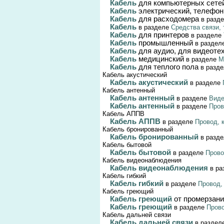
Кабель
для компьютерных сете
Кабель
электрический, телефо
Кабель
для расходомера
в разд
Кабель
в разделе
Средства связи,
Кабель
для принтеров
в разделе
Кабель
промышленный
в раздел
Кабель
для аудио, для видеоте
Кабель
медицинский
в разделе
М
Кабель
для теплого пола
в разд
Кабель акустический
Кабель акустический
в разделе
Кабель антенный
Кабель антенный
в разделе
Виде
Кабель антенный
в разделе
Пров
Кабель АППВ
Кабель АППВ
в разделе
Провод, 
Кабель бронированный
Кабель бронированный
в разд
Кабель бытовой
Кабель бытовой
в разделе
Прово
Кабель видеонаблюдения
Кабель видеонаблюдения
в р
Кабель гибкий
Кабель гибкий
в разделе
Провод,
Кабель греющий
Кабель греющий
от промерзани
Кабель греющий
в разделе
Прово
Кабель дальней связи
Кабель дальней связи
в раздел