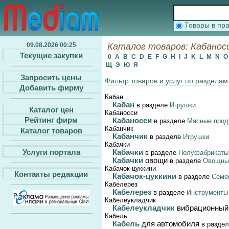
Товары в п
09.08.2026 00:25
Каталог товаров: Кабаносси
Текущие закупки
0
A
B
C
D
E
F
G
H
I
J
K
L
M
N
Щ
Э
Ю
Я
Запросить цены
Фильтр товаров и услуг по разделам
Добавить фирму
Кабан
Кабан
в разделе
Игрушки
Каталог цен
Кабаносси
Рейтинг фирм
Кабаносси
в разделе
Мясные прод
Кабанчик
Каталог товаров
Кабанчик
в разделе
Игрушки
Кабачки
Услуги портала
Кабачки
в разделе
Полуфабрикаты 
Кабачки
овощи
в разделе
Овощные
Кабачок-цуккини
Контакты редакции
Кабачок-цуккини
в разделе
Семен
Кабелерез
Кабелерез
в разделе
Инструменты
Кабелеукладчик
Кабелеукладчик
вибрационный
Кабель
Кабель
для автомобиля
в разде