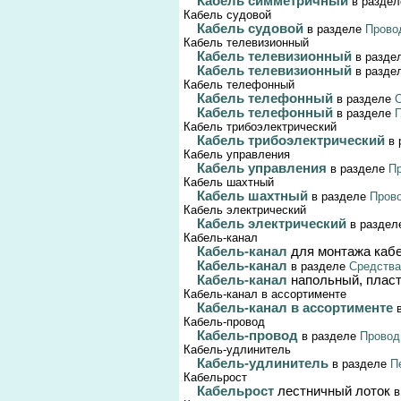
Кабель симметричный
в разде
Кабель судовой
Кабель судовой
в разделе
Прово
Кабель телевизионный
Кабель телевизионный
в разде
Кабель телевизионный
в разде
Кабель телефонный
Кабель телефонный
в разделе
С
Кабель телефонный
в разделе
П
Кабель трибоэлектрический
Кабель трибоэлектрический
в
Кабель управления
Кабель управления
в разделе
Пр
Кабель шахтный
Кабель шахтный
в разделе
Прово
Кабель электрический
Кабель электрический
в разде
Кабель-канал
Кабель-канал
для монтажа каб
Кабель-канал
в разделе
Средства
Кабель-канал
напольный, плас
Кабель-канал в ассортименте
Кабель-канал в ассортименте
Кабель-провод
Кабель-провод
в разделе
Провод
Кабель-удлинитель
Кабель-удлинитель
в разделе
П
Кабельрост
Кабельрост
лестничный лоток
в