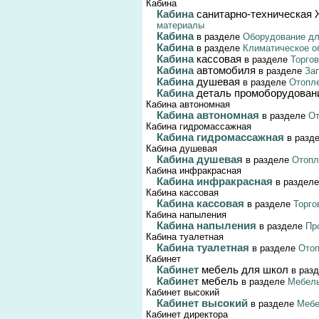
Кабина
Кабина
санитарно-техническая
материалы
Кабина
в разделе
Оборудование дл
Кабина
в разделе
Климатическое о
Кабина
кассовая
в разделе
Торго
Кабина
автомобиля
в разделе
За
Кабина
душевая
в разделе
Отопле
Кабина
деталь промоборудован
Кабина автономная
Кабина автономная
в разделе
От
Кабина гидромассажная
Кабина гидромассажная
в разд
Кабина душевая
Кабина душевая
в разделе
Отопл
Кабина инфракрасная
Кабина инфракрасная
в раздел
Кабина кассовая
Кабина кассовая
в разделе
Торго
Кабина напыления
Кабина напыления
в разделе
Пр
Кабина туалетная
Кабина туалетная
в разделе
Отоп
Кабинет
Кабинет
мебель для школ
в раз
Кабинет
мебель
в разделе
Мебел
Кабинет высокий
Кабинет высокий
в разделе
Меб
Кабинет директора