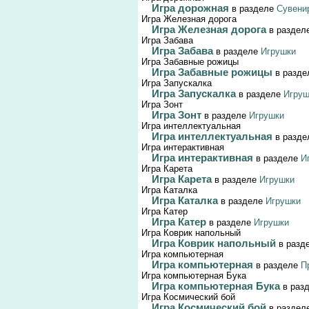
Игра дорожная
в разделе
Сувени
Игра Железная дорога
Игра Железная дорога
в раздел
Игра Забава
Игра Забава
в разделе
Игрушки
Игра Забавные рожицы
Игра Забавные рожицы
в разд
Игра Запускалка
Игра Запускалка
в разделе
Игруш
Игра Зонт
Игра Зонт
в разделе
Игрушки
Игра интеллектуальная
Игра интеллектуальная
в разд
Игра интерактивная
Игра интерактивная
в разделе
И
Игра Карета
Игра Карета
в разделе
Игрушки
Игра Каталка
Игра Каталка
в разделе
Игрушки
Игра Катер
Игра Катер
в разделе
Игрушки
Игра Коврик напольный
Игра Коврик напольный
в разд
Игра компьютерная
Игра компьютерная
в разделе
П
Игра компьютерная Бука
Игра компьютерная Бука
в раз
Игра Космический бой
Игра Космический бой
в раздел