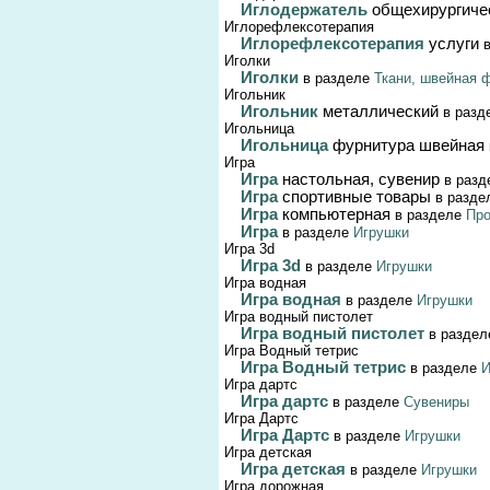
Иглодержатель
общехирургиче
Иглорефлексотерапия
Иглорефлексотерапия
услуги
в
Иголки
Иголки
в разделе
Ткани, швейная 
Игольник
Игольник
металлический
в разд
Игольница
Игольница
фурнитура швейная
Игра
Игра
настольная, сувенир
в разд
Игра
спортивные товары
в разде
Игра
компьютерная
в разделе
Про
Игра
в разделе
Игрушки
Игра 3d
Игра 3d
в разделе
Игрушки
Игра водная
Игра водная
в разделе
Игрушки
Игра водный пистолет
Игра водный пистолет
в разде
Игра Водный тетрис
Игра Водный тетрис
в разделе
И
Игра дартс
Игра дартс
в разделе
Сувениры
Игра Дартс
Игра Дартс
в разделе
Игрушки
Игра детская
Игра детская
в разделе
Игрушки
Игра дорожная