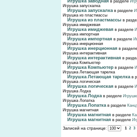
Игрушка заводная
в разделе
Игр
Игрушка запускалка
Игрушка запускалка
в разделе
И
Игрушка из пластмассы
Игрушка из пластмассы
в разд
Игрушка имиджевая
Игрушка имиджевая
в разделе
И
Игрушка импортная
Игрушка импортная
в разделе
И
Игрушка инерционная
Игрушка инерционная
в раздел
Игрушка интерактивная
Игрушка интерактивная
в разд
Игрушка Компьютер
Игрушка Компьютер
в разделе
И
Игрушка Летающая тарелка
Игрушка Летающая тарелка
в 
Игрушка логическая
Игрушка логическая
в разделе
И
Игрушка Лодка
Игрушка Лодка
в разделе
Игрушк
Игрушка Лопатка
Игрушка Лопатка
в разделе
Канц
Игрушка магнитная
Игрушка магнитная
в разделе
Ка
Игрушка магнитная
в разделе
Иг
Записей на странице:
1
2
3