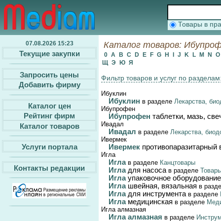
Товары в п
07.08.2026 15:23
Каталог товаров: Ибупрофе
Текущие закупки
0
A
B
C
D
E
F
G
H
I
J
K
L
M
N
Щ
Э
Ю
Я
Запросить цены
Фильтр товаров и услуг по разделам
Добавить фирму
Ибуклин
Ибуклин
в разделе
Лекарства, био
Каталог цен
Ибупрофен
Рейтинг фирм
Ибупрофен
таблетки, мазь, све
Ивадал
Каталог товаров
Ивадал
в разделе
Лекарства, биод
Ивермек
Услуги портала
Ивермек
противопаразитарный 
Игла
Игла
в разделе
Канцтовары
Контакты редакции
Игла
для насоса
в разделе
Товары
Игла
упаковочное оборудование
Игла
швейная, вязальная
в разд
Игла
для инструмента
в разделе
Игла
медицинская
в разделе
Меди
Игла алмазная
Игла алмазная
в разделе
Инструм