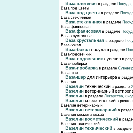
Ваза плетеная
в разделе
Посуда, 
Ваза под цветы
Ваза под цветы
в разделе
Посуда
Ваза стеклянная
Ваза стеклянная
в разделе
Посуд
Ваза фаянсовая
Ваза фаянсовая
в разделе
Посуд
Ваза хрустальная
Ваза хрустальная
в разделе
Посу
Ваза-бокал
Ваза-бокал
посуда
в разделе
Пос
Ваза-подсвечник
Ваза-подсвечник
сувенир
в раз
Ваза-пробирка
Ваза-пробирка
в разделе
Сувени
Ваза-шар
Ваза-шар
для интерьера
в разде
Вазелин
Вазелин
технический
в разделе
Вазелин
ветеринарный ветпреп
Вазелин
в разделе
Лекарства, био
Вазелин
косметический
в разде
Вазелин ветеринарный
Вазелин ветеринарный
в разде
Вазелин косметический
Вазелин косметический
в разд
Вазелин технический
Вазелин технический
в разделе
Вазилип