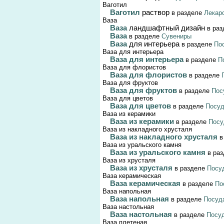
Ваготил
Ваготил
раствор
в разделе
Лекар
Ваза
Ваза
ландшафтный дизайн
в ра
Ваза
в разделе
Сувениры
Ваза
для интерьера
в разделе
Пос
Ваза для интерьера
Ваза для интерьера
в разделе
П
Ваза для флористов
Ваза для флористов
в разделе
Ваза для фруктов
Ваза для фруктов
в разделе
Пос
Ваза для цветов
Ваза для цветов
в разделе
Посуд
Ваза из керамики
Ваза из керамики
в разделе
Посу
Ваза из накладного хрусталя
Ваза из накладного хрусталя
в
Ваза из уральского камня
Ваза из уральского камня
в ра
Ваза из хрусталя
Ваза из хрусталя
в разделе
Посуд
Ваза керамическая
Ваза керамическая
в разделе
По
Ваза напольная
Ваза напольная
в разделе
Посуда
Ваза настольная
Ваза настольная
в разделе
Посуд
Ваза плетеная