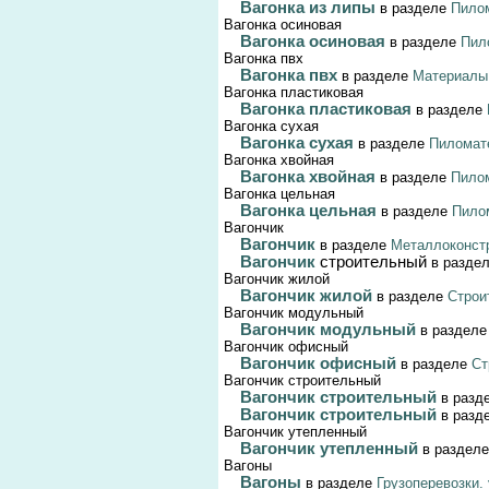
Вагонка из липы
в разделе
Пилом
Вагонка осиновая
Вагонка осиновая
в разделе
Пил
Вагонка пвх
Вагонка пвх
в разделе
Материалы
Вагонка пластиковая
Вагонка пластиковая
в разделе
Вагонка сухая
Вагонка сухая
в разделе
Пиломате
Вагонка хвойная
Вагонка хвойная
в разделе
Пилом
Вагонка цельная
Вагонка цельная
в разделе
Пилом
Вагончик
Вагончик
в разделе
Металлоконстр
Вагончик
строительный
в разде
Вагончик жилой
Вагончик жилой
в разделе
Строи
Вагончик модульный
Вагончик модульный
в раздел
Вагончик офисный
Вагончик офисный
в разделе
Ст
Вагончик строительный
Вагончик строительный
в разд
Вагончик строительный
в разд
Вагончик утепленный
Вагончик утепленный
в раздел
Вагоны
Вагоны
в разделе
Грузоперевозки.