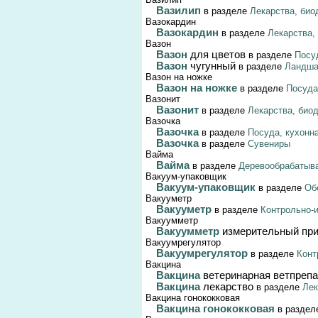
Вазилип
в разделе
Лекарства, био
Вазокардин
Вазокардин
в разделе
Лекарства,
Вазон
Вазон
для цветов
в разделе
Посуд
Вазон
чугунный
в разделе
Ландша
Вазон на ножке
Вазон на ножке
в разделе
Посуда
Вазонит
Вазонит
в разделе
Лекарства, био
Вазочка
Вазочка
в разделе
Посуда, кухонна
Вазочка
в разделе
Сувениры
Вайма
Вайма
в разделе
Деревообрабатыв
Вакуум-упаковщик
Вакуум-упаковщик
в разделе
Об
Вакууметр
Вакууметр
в разделе
Контрольно-
Вакуумметр
Вакуумметр
измерительный пр
Вакуумрегулятор
Вакуумрегулятор
в разделе
Конт
Вакцина
Вакцина
ветеринарная ветпреп
Вакцина
лекарство
в разделе
Лек
Вакцина гонококковая
Вакцина гонококковая
в разде