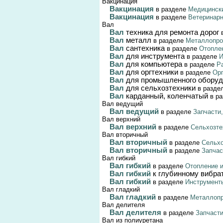
Вакцинация
Вакцинация
в разделе
Медицински
Вакцинация
в разделе
Ветеринар
Вал
Вал
техника для ремонта дорог
в
Вал
металл
в разделе
Металлопрок
Вал
сантехника
в разделе
Отоплен
Вал
для инструмента
в разделе
И
Вал
для компьютера
в разделе
Р
Вал
для оргтехники
в разделе
Орг
Вал
для промышленного оборуд
Вал
для сельхозтехники
в разде
Вал
карданный, коленчатый
в р
Вал ведущий
Вал ведущий
в разделе
Запчасти
Вал верхний
Вал верхний
в разделе
Сельхозте
Вал вторичный
Вал вторичный
в разделе
Сельхо
Вал вторичный
в разделе
Запчас
Вал гибкий
Вал гибкий
в разделе
Отопление и
Вал гибкий
к глубинному вибра
Вал гибкий
в разделе
Инструмент
Вал гладкий
Вал гладкий
в разделе
Металлопр
Вал делителя
Вал делителя
в разделе
Запчаст
Вал из полиуретана