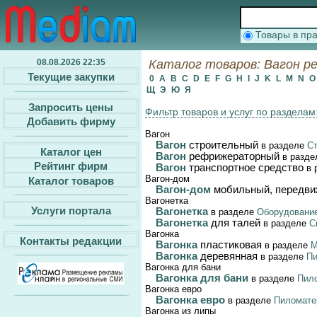
Товары в п
08.08.2026 22:35
Каталог товаров: Вагон р
Текущие закупки
0
A
B
C
D
E
F
G
H
I
J
K
L
M
N
Щ
Э
Ю
Я
Запросить цены
Фильтр товаров и услуг по разделам
Добавить фирму
Вагон
Вагон
строительный
в разделе
Ст
Каталог цен
Вагон
рефрижераторный
в разд
Рейтинг фирм
Вагон
транспортное средство
в 
Вагон-дом
Каталог товаров
Вагон-дом
мобильный, передви
Вагонетка
Услуги портала
Вагонетка
в разделе
Оборудование
Вагонетка
для талей
в разделе
С
Вагонка
Контакты редакции
Вагонка
пластиковая
в разделе
М
Вагонка
деревянная
в разделе
Пи
Вагонка для бани
Вагонка для бани
в разделе
Пило
Вагонка евро
Вагонка евро
в разделе
Пиломатер
Вагонка из липы